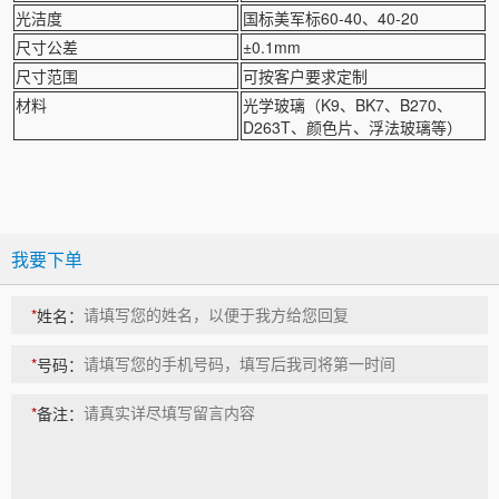
光洁度
国标美军标60-40、40-20
尺寸公差
±0.1mm
尺寸范围
可按客户要求定制
材料
光学玻璃（K9、BK7、B270、
D263T、颜色片、浮法玻璃等）
我要下单
*
姓名：
*
号码：
*
备注：