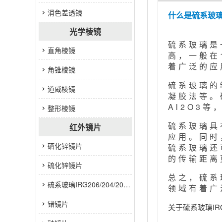
消色差透镜
什么是硫系玻璃IRG
光学棱镜
硫系玻璃是
直角棱镜
高，一般在
着广泛的应
角锥棱镜
硫系玻璃的
道威棱镜
凝胶法等。
Al2O3
整形棱镜
硫系玻璃具
红外镜片
应用。同时
硒化锌镜片
硫系玻璃还
的传输距离
硫化锌镜片
总之，硫系
硫系玻璃IRG206/204/201/207/203系列
领域有着广
锗镜片
关于硫系玻璃IRG2