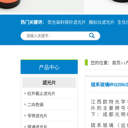
热门关键词：
荧光染料探针滤光片
酶标仪滤光片
生化
您的位置：
首页
>>
产品中心
滤光片
硫系玻璃IRG206/2
红外截止滤光片
江西欧特光学
二向色镜
片的主要牌号有
下：成都光明H
窄带滤光片
硫系玻璃（远
带通滤光片