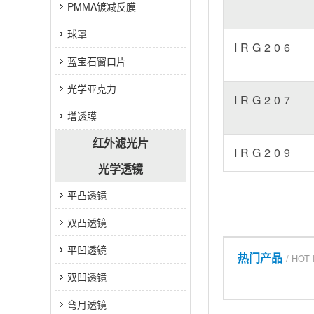
PMMA镀减反膜
球罩
IRG206
蓝宝石窗口片
光学亚克力
IRG207
增透膜
红外滤光片
IRG209
光学透镜
平凸透镜
双凸透镜
平凹透镜
热门产品
/ HOT
双凹透镜
弯月透镜