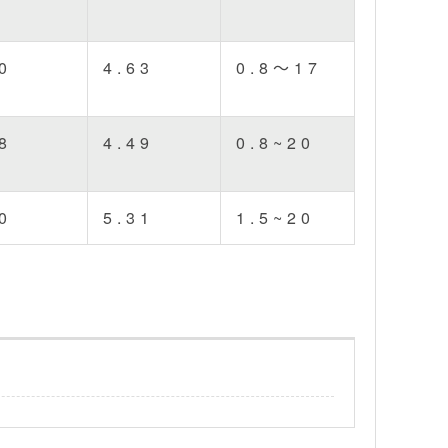
0
4.63
0.8～17
8
4.49
0.8~20
0
5.31
1.5~20