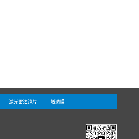
激光雷达镜片
增透膜